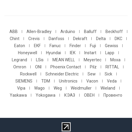
ABB
Allen-Bradley
Arduino
Balluff
Beckhoff
Chint
Crevis
Danfoss
Dekraft
Delta
DKC
Eaton
EKF
Fanuc
Finder
Fuji
Gewiss
Honeywell
Hyundai
IEK
Instart
Lapp
Legrand
LSis
MEAN WELL
Meyertec
Moxa
Omron
ONI
Phoenix Contact
Pilz
RITTAL
Rockwell
Schneider Electric
Sew
Sick
SIEMENS
TDM
Unitronics
Vacon
Veda
Vipa
Wago
Weg
Weidmuller
Wieland
Yaskawa
Yokogawa
КЭАЗ
ОВЕН
Провенто