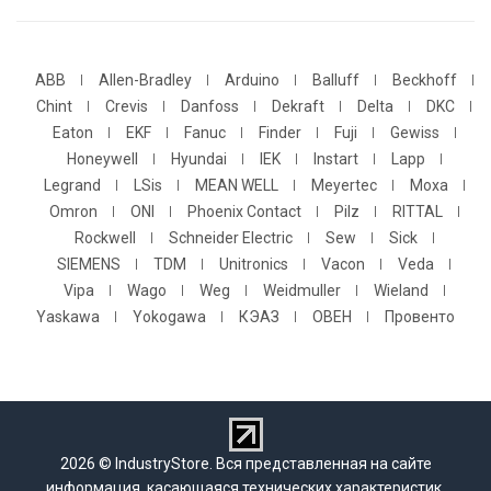
ABB
Allen-Bradley
Arduino
Balluff
Beckhoff
Chint
Crevis
Danfoss
Dekraft
Delta
DKC
Eaton
EKF
Fanuc
Finder
Fuji
Gewiss
Honeywell
Hyundai
IEK
Instart
Lapp
Legrand
LSis
MEAN WELL
Meyertec
Moxa
Omron
ONI
Phoenix Contact
Pilz
RITTAL
Rockwell
Schneider Electric
Sew
Sick
SIEMENS
TDM
Unitronics
Vacon
Veda
Vipa
Wago
Weg
Weidmuller
Wieland
Yaskawa
Yokogawa
КЭАЗ
ОВЕН
Провенто
2026 © IndustryStore. Вся представленная на сайте
информация, касающаяся технических характеристик,