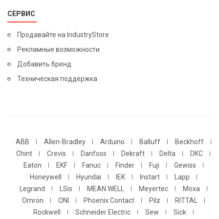
СЕРВИС
Продавайте на IndustryStore
Рекламные возможности
Добавить бренд
Техническая поддержка
ABB
Allen-Bradley
Arduino
Balluff
Beckhoff
Chint
Crevis
Danfoss
Dekraft
Delta
DKC
Eaton
EKF
Fanuc
Finder
Fuji
Gewiss
Honeywell
Hyundai
IEK
Instart
Lapp
Legrand
LSis
MEAN WELL
Meyertec
Moxa
Omron
ONI
Phoenix Contact
Pilz
RITTAL
Rockwell
Schneider Electric
Sew
Sick