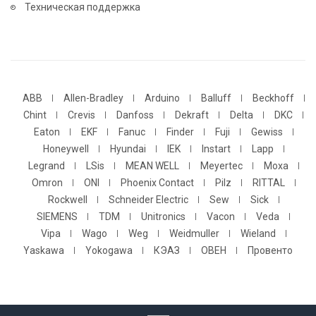
Техническая поддержка
ABB
Allen-Bradley
Arduino
Balluff
Beckhoff
Chint
Crevis
Danfoss
Dekraft
Delta
DKC
Eaton
EKF
Fanuc
Finder
Fuji
Gewiss
Honeywell
Hyundai
IEK
Instart
Lapp
Legrand
LSis
MEAN WELL
Meyertec
Moxa
Omron
ONI
Phoenix Contact
Pilz
RITTAL
Rockwell
Schneider Electric
Sew
Sick
SIEMENS
TDM
Unitronics
Vacon
Veda
Vipa
Wago
Weg
Weidmuller
Wieland
Yaskawa
Yokogawa
КЭАЗ
ОВЕН
Провенто