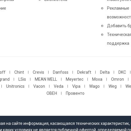
ние
Рекламные
возможност
Добавить б
Техническа
поддержка
off
Chint
Crevis
Danfoss
Dekraft
Delta
DKC
grand
LSis
MEAN WELL
Meyertec
Moxa
Omron
Unitronics
Vacon
Veda
Vipa
Wago
Weg
We
ОВЕН
Провенто
нная на сайте информация, касающаяся технических характеристик, 
и каких условиях не является публичной офертой, определяемой 