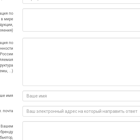
ация по
 в мире
дукции,
ляения)
ация по
енности
 России
вляемая
труктура
мы, ...)
ше имя
. почта
о Вашем
 бренду
бьютор,