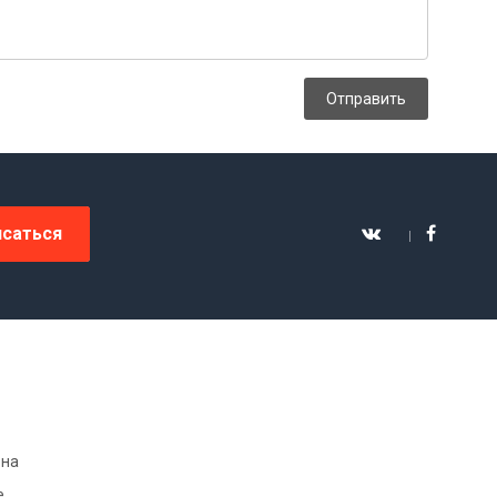
Отправить
саться
 на
e