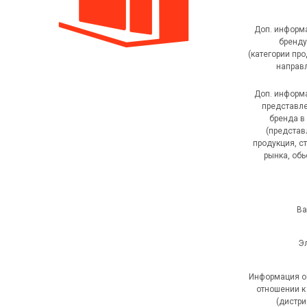
Доп. информ
бренду
(категории про
направ
Доп. информ
представл
бренда в
(предста
продукция, с
рынка, обье
Ва
Эл
Информация 
отношении к
(дистри