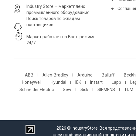
Industry Store — маркетплейс
Соглаше
промышленного оборудования.
Поиск товаров по складам
поставщиков.
Маркет работает на Вас в режиме
24/7
ABB
Allen-Bradley
Arduino
Balluff
Beckh
Honeywell
Hyundai
IEK
Instart
Lapp
Le
Schneider Electric
Sew
Sick
SIEMENS
TDM
2026 © IndustryStore. Вся представле
носит информационный характер и ни пр