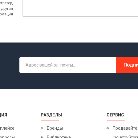
егратор,
 и другая
рмация
Подпи
ЦИЯ
РАЗДЕЛЫ
СЕРВИС
тплейсе
Бренды
Продавайте
вопросы
Библиотека
IndustryStor