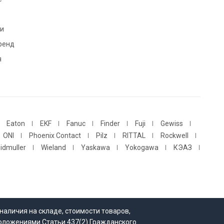
и
ренд
я
Eaton
EKF
Fanuc
Finder
Fuji
Gewiss
ONI
Phoenix Contact
Pilz
RITTAL
Rockwell
idmuller
Wieland
Yaskawa
Yokogawa
КЭАЗ
наличия на складе, стоимости товаров,
положениями Статьи 437(2) Гражданского