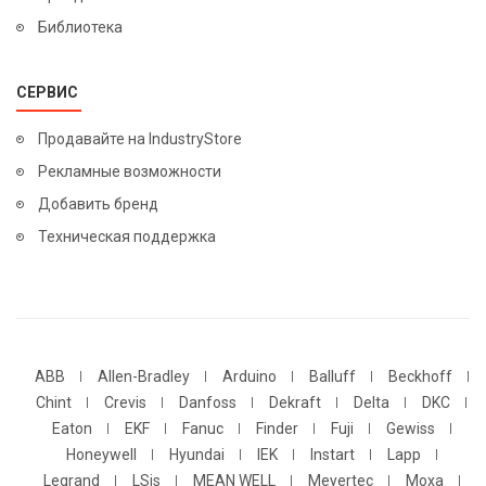
Библиотека
СЕРВИС
Продавайте на IndustryStore
Рекламные возможности
Добавить бренд
Техническая поддержка
ABB
Allen-Bradley
Arduino
Balluff
Beckhoff
Chint
Crevis
Danfoss
Dekraft
Delta
DKC
Eaton
EKF
Fanuc
Finder
Fuji
Gewiss
Honeywell
Hyundai
IEK
Instart
Lapp
Legrand
LSis
MEAN WELL
Meyertec
Moxa