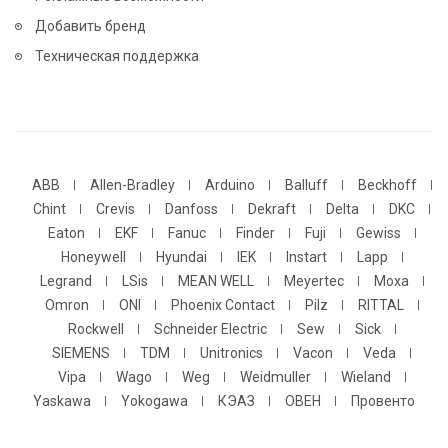
Добавить бренд
Техническая поддержка
ABB
Allen-Bradley
Arduino
Balluff
Beckhoff
Chint
Crevis
Danfoss
Dekraft
Delta
DKC
Eaton
EKF
Fanuc
Finder
Fuji
Gewiss
Honeywell
Hyundai
IEK
Instart
Lapp
Legrand
LSis
MEAN WELL
Meyertec
Moxa
Omron
ONI
Phoenix Contact
Pilz
RITTAL
Rockwell
Schneider Electric
Sew
Sick
SIEMENS
TDM
Unitronics
Vacon
Veda
Vipa
Wago
Weg
Weidmuller
Wieland
Yaskawa
Yokogawa
КЭАЗ
ОВЕН
Провенто