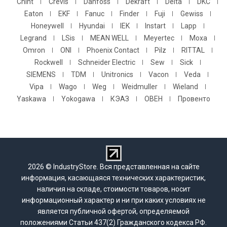
Chint
Crevis
Danfoss
Dekraft
Delta
DKC
Eaton
EKF
Fanuc
Finder
Fuji
Gewiss
Honeywell
Hyundai
IEK
Instart
Lapp
Legrand
LSis
MEAN WELL
Meyertec
Moxa
Omron
ONI
Phoenix Contact
Pilz
RITTAL
Rockwell
Schneider Electric
Sew
Sick
SIEMENS
TDM
Unitronics
Vacon
Veda
Vipa
Wago
Weg
Weidmuller
Wieland
Yaskawa
Yokogawa
КЭАЗ
ОВЕН
Провенто
2026 © IndustryStore. Вся представленная на сайте
информация, касающаяся технических характеристик,
наличия на складе, стоимости товаров, носит
информационный характер и ни при каких условиях не
является публичной офертой, определяемой
положениями Статьи 437(2) Гражданского кодекса РФ.