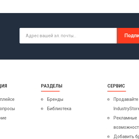
Подпи
ЦИЯ
РАЗДЕЛЫ
СЕРВИС
тплейсе
Бренды
Продавайте
вопросы
Библиотека
IndustryStor
ние
Рекламные
возможност
Добавить б