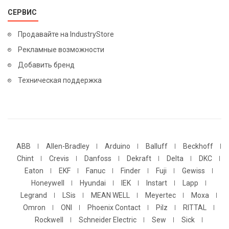
СЕРВИС
Продавайте на IndustryStore
Рекламные возможности
Добавить бренд
Техническая поддержка
ABB
Allen-Bradley
Arduino
Balluff
Beckhoff
Chint
Crevis
Danfoss
Dekraft
Delta
DKC
Eaton
EKF
Fanuc
Finder
Fuji
Gewiss
Honeywell
Hyundai
IEK
Instart
Lapp
Legrand
LSis
MEAN WELL
Meyertec
Moxa
Omron
ONI
Phoenix Contact
Pilz
RITTAL
Rockwell
Schneider Electric
Sew
Sick