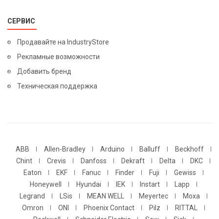
СЕРВИС
Продавайте на IndustryStore
Рекламные возможности
Добавить бренд
Техническая поддержка
ABB
Allen-Bradley
Arduino
Balluff
Beckhoff
Chint
Crevis
Danfoss
Dekraft
Delta
DKC
Eaton
EKF
Fanuc
Finder
Fuji
Gewiss
Honeywell
Hyundai
IEK
Instart
Lapp
Legrand
LSis
MEAN WELL
Meyertec
Moxa
Omron
ONI
Phoenix Contact
Pilz
RITTAL