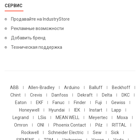
СЕРВИС
Продавайте на IndustryStore
Рекламные возможности
Добавить бренд
Техническая поддержка
ABB
Allen-Bradley
Arduino
Balluff
Beckhoff
Chint
Crevis
Danfoss
Dekraft
Delta
DKC
Eaton
EKF
Fanuc
Finder
Fuji
Gewiss
Honeywell
Hyundai
IEK
Instart
Lapp
Legrand
LSis
MEAN WELL
Meyertec
Moxa
Omron
ONI
Phoenix Contact
Pilz
RITTAL
Rockwell
Schneider Electric
Sew
Sick