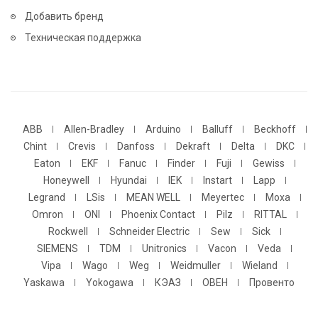
Добавить бренд
Техническая поддержка
ABB
Allen-Bradley
Arduino
Balluff
Beckhoff
Chint
Crevis
Danfoss
Dekraft
Delta
DKC
Eaton
EKF
Fanuc
Finder
Fuji
Gewiss
Honeywell
Hyundai
IEK
Instart
Lapp
Legrand
LSis
MEAN WELL
Meyertec
Moxa
Omron
ONI
Phoenix Contact
Pilz
RITTAL
Rockwell
Schneider Electric
Sew
Sick
SIEMENS
TDM
Unitronics
Vacon
Veda
Vipa
Wago
Weg
Weidmuller
Wieland
Yaskawa
Yokogawa
КЭАЗ
ОВЕН
Провенто