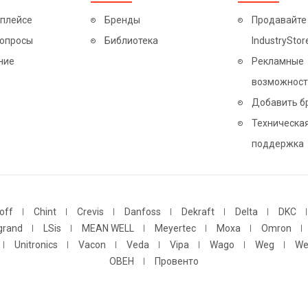
тплейсе
Бренды
Продавайте
вопросы
Библиотека
IndustryStor
ние
Рекламные
возможност
Добавить б
Техническа
поддержка
off
Chint
Crevis
Danfoss
Dekraft
Delta
DKC
grand
LSis
MEAN WELL
Meyertec
Moxa
Omron
Unitronics
Vacon
Veda
Vipa
Wago
Weg
We
ОВЕН
Провенто