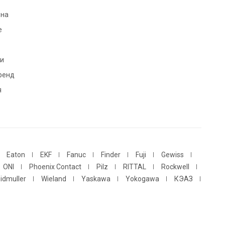
 на
e
и
ренд
я
Eaton
EKF
Fanuc
Finder
Fuji
Gewiss
ONI
Phoenix Contact
Pilz
RITTAL
Rockwell
idmuller
Wieland
Yaskawa
Yokogawa
КЭАЗ