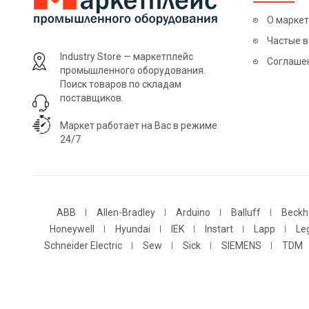
О марке
Частые 
Industry Store — маркетплейс
Соглаше
промышленного оборудования.
Поиск товаров по складам
поставщиков.
Маркет работает на Вас в режиме
24/7
ABB
Allen-Bradley
Arduino
Balluff
Beckh
Honeywell
Hyundai
IEK
Instart
Lapp
Le
Schneider Electric
Sew
Sick
SIEMENS
TDM