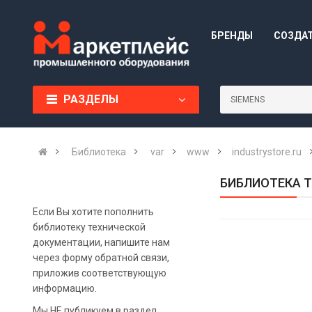
БРЕНДЫ
СОЗДА
РАЗДЕЛЫ
Библиотека
var
www
industrystore.ru
БИБЛИОТЕКА Т
Если Вы хотите пополнить
библиотеку технической
документации, напишите нам
через форму обратной связи,
приложив соответствующую
информацию.
Мы НЕ публикуем в раздел