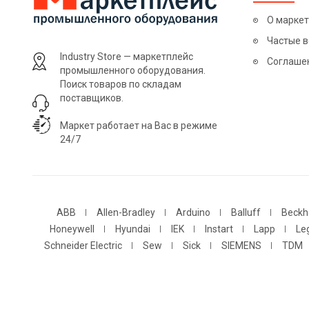
О марке
Частые 
Industry Store — маркетплейс
Соглаше
промышленного оборудования.
Поиск товаров по складам
поставщиков.
Маркет работает на Вас в режиме
24/7
ABB
Allen-Bradley
Arduino
Balluff
Beckh
Honeywell
Hyundai
IEK
Instart
Lapp
Le
Schneider Electric
Sew
Sick
SIEMENS
TDM