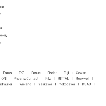
 на
e
и
ренд
я
Eaton
EKF
Fanuc
Finder
Fuji
Gewiss
ONI
Phoenix Contact
Pilz
RITTAL
Rockwell
idmuller
Wieland
Yaskawa
Yokogawa
КЭАЗ