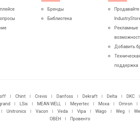
тплейсе
Бренды
Продавайте
вопросы
Библиотека
IndustryStor
ние
Рекламные
возможност
Добавить б
Техническа
поддержка
off
Chint
Crevis
Danfoss
Dekraft
Delta
DKC
grand
LSis
MEAN WELL
Meyertec
Moxa
Omron
Unitronics
Vacon
Veda
Vipa
Wago
Weg
We
ОВЕН
Провенто