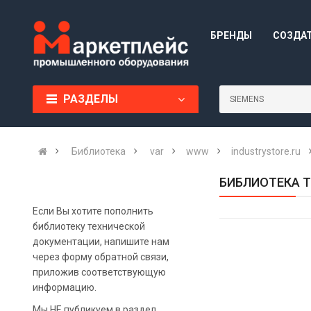
БРЕНДЫ
СОЗДА
РАЗДЕЛЫ
Библиотека
var
www
industrystore.ru
БИБЛИОТЕКА Т
Если Вы хотите пополнить
библиотеку технической
документации, напишите нам
через форму обратной связи,
приложив соответствующую
информацию.
Мы НЕ публикуем в раздел