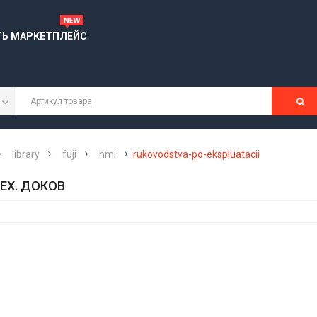
ТЬ МАРКЕТПЛЕЙС
library
fuji
hmi
rukovodstva-po-ekspluatacii
ЕХ. ДОКОВ