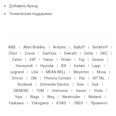
Добавить бренд
Техническая поддержка
ABB
Allen-Bradley
Arduino
Balluff
Beckhoff
Chint
Crevis
Danfoss
Dekraft
Delta
DKC
Eaton
EKF
Fanuc
Finder
Fuji
Gewiss
Honeywell
Hyundai
IEK
Instart
Lapp
Legrand
LSis
MEAN WELL
Meyertec
Moxa
Omron
ONI
Phoenix Contact
Pilz
RITTAL
Rockwell
Schneider Electric
Sew
Sick
SIEMENS
TDM
Unitronics
Vacon
Veda
Vipa
Wago
Weg
Weidmuller
Wieland
Yaskawa
Yokogawa
КЭАЗ
ОВЕН
Провенто