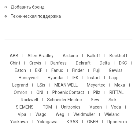
Добавить бренд
Техническая поддержка
ABB
Allen-Bradley
Arduino
Balluff
Beckhoff
Chint
Crevis
Danfoss
Dekraft
Delta
DKC
Eaton
EKF
Fanuc
Finder
Fuji
Gewiss
Honeywell
Hyundai
IEK
Instart
Lapp
Legrand
LSis
MEAN WELL
Meyertec
Moxa
Omron
ONI
Phoenix Contact
Pilz
RITTAL
Rockwell
Schneider Electric
Sew
Sick
SIEMENS
TDM
Unitronics
Vacon
Veda
Vipa
Wago
Weg
Weidmuller
Wieland
Yaskawa
Yokogawa
КЭАЗ
ОВЕН
Провенто