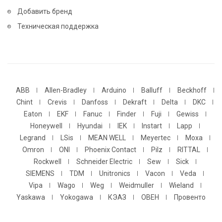
Добавить бренд
Техническая поддержка
ABB
Allen-Bradley
Arduino
Balluff
Beckhoff
Chint
Crevis
Danfoss
Dekraft
Delta
DKC
Eaton
EKF
Fanuc
Finder
Fuji
Gewiss
Honeywell
Hyundai
IEK
Instart
Lapp
Legrand
LSis
MEAN WELL
Meyertec
Moxa
Omron
ONI
Phoenix Contact
Pilz
RITTAL
Rockwell
Schneider Electric
Sew
Sick
SIEMENS
TDM
Unitronics
Vacon
Veda
Vipa
Wago
Weg
Weidmuller
Wieland
Yaskawa
Yokogawa
КЭАЗ
ОВЕН
Провенто