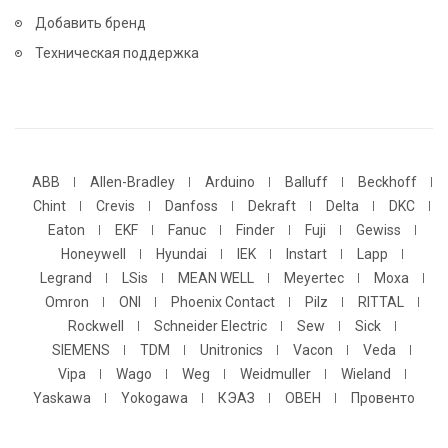
Добавить бренд
Техническая поддержка
ABB
Allen-Bradley
Arduino
Balluff
Beckhoff
Chint
Crevis
Danfoss
Dekraft
Delta
DKC
Eaton
EKF
Fanuc
Finder
Fuji
Gewiss
Honeywell
Hyundai
IEK
Instart
Lapp
Legrand
LSis
MEAN WELL
Meyertec
Moxa
Omron
ONI
Phoenix Contact
Pilz
RITTAL
Rockwell
Schneider Electric
Sew
Sick
SIEMENS
TDM
Unitronics
Vacon
Veda
Vipa
Wago
Weg
Weidmuller
Wieland
Yaskawa
Yokogawa
КЭАЗ
ОВЕН
Провенто