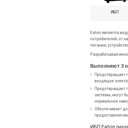
ИБП
Eaton является ве
потребителей, от н
питания, устройств
Разрабатывая инно
Выполняют 3 
Предотвращает п
входящее электр
Предотвращает п
системы, могут 
нормальное заве
Обеспечивает дос
предоставляя им 
ИБП Eaton реш