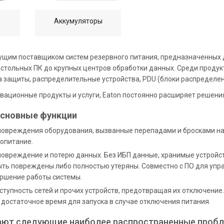
Аккумуляторы
дущим поставщиком систем резервного питания, предназначенных 
астольных ПК до крупных центров обработки данных. Среди проду
а защиты, распределительные устройства, PDU (блоки распределе
вационные продукты и услуги, Eaton постоянно расширяет решени
основные функции
овреждения оборудования, вызванные перепадами и бросками на
опитание.
овреждение и потерю данных. Без ИБП данные, хранимые устрой
быть повреждены либо полностью утеряны. Совместно с ПО для уп
ршение работы системы.
тупность сетей и прочих устройств, предотвращая их отключение.
достаточное время для запуска в случае отключения питания.
ают следующие наиболее распространенные проб