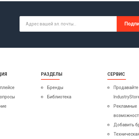
Подпи
ЦИЯ
РАЗДЕЛЫ
СЕРВИС
тплейсе
Бренды
Продавайте
вопросы
Библиотека
IndustryStor
ние
Рекламные
возможност
Добавить б
Техническа