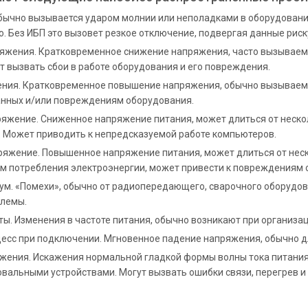
Обычно вызывается ударом молнии или неполадками в оборудовани
 Без ИБП это вызовет резкое отключение, подвергая данные риск
яжения. Кратковременное снижение напряжения, часто вызываем
т вызвать сбои в работе оборудования и его повреждения.
ния. Кратковременное повышение напряжения, обычно вызываемо
данных и/или повреждениям оборудования.
яжение. Сниженное напряжение питания, может длиться от нескол
. Может приводить к непредсказуемой работе компьютеров.
яжение. Повышенное напряжение питания, может длиться от неско
м потребления электроэнергии, может привести к повреждениям 
ум. «Помехи», обычно от радиопередающего, сварочного оборудов
лемы.
ы. Изменения в частоте питания, обычно возникают при организац
есс при подключении. Мгновенное падение напряжения, обычно д
жения. Искажения нормальной гладкой формы волны тока питания
вальными устройствами. Могут вызвать ошибки связи, перегрев 