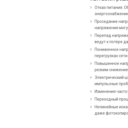
Отказ питания. 
энергоснабжению.
Проседание напр
напряжения могу
Перепад напряже
ведут к потере 
Пониженное напр
перегрузках сети
Повышенное напр
резким снижение
Электрический ш
импульсные проб
Изменения частот
Переходный проц
Нелинейные иска
даже фотокопиро