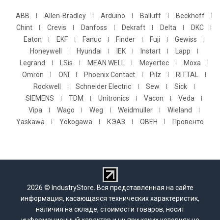
ABB
Allen-Bradley
Arduino
Balluff
Beckhoff
Chint
Crevis
Danfoss
Dekraft
Delta
DKC
Eaton
EKF
Fanuc
Finder
Fuji
Gewiss
Honeywell
Hyundai
IEK
Instart
Lapp
Legrand
LSis
MEAN WELL
Meyertec
Moxa
Omron
ONI
Phoenix Contact
Pilz
RITTAL
Rockwell
Schneider Electric
Sew
Sick
SIEMENS
TDM
Unitronics
Vacon
Veda
Vipa
Wago
Weg
Weidmuller
Wieland
Yaskawa
Yokogawa
КЭАЗ
ОВЕН
Провенто
2026 © IndustryStore. Вся представленная на сайте
информация, касающаяся технических характеристик,
наличия на складе, стоимости товаров, носит