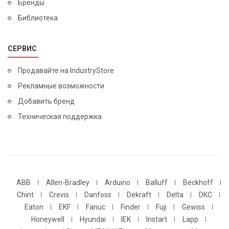
Бренды
Библиотека
СЕРВИС
Продавайте на IndustryStore
Рекламные возможности
Добавить бренд
Техническая поддержка
ABB
Allen-Bradley
Arduino
Balluff
Beckhoff
Chint
Crevis
Danfoss
Dekraft
Delta
DKC
Eaton
EKF
Fanuc
Finder
Fuji
Gewiss
Honeywell
Hyundai
IEK
Instart
Lapp